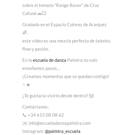
sobre el temazo “Range Rover” de Cruz
Cafuné 🚗💥
Grabado en el Espacio Colores de Aranjuez
🌈,
este vídeo es una mezcla perfecta de talento,
flow y pasión.
En la
escuela de danza
Palmira no solo
enseñamos pasos…
¡Creamos momentos que se quedan contigo!
✨🔥
¿Te gustaría vivirlo desde dentro? 🙌
Contáctanos:
📞 +34 615 08 08 62
✉️ info@escueladanzapalmira.com
Instagram:
@palmira_escuela