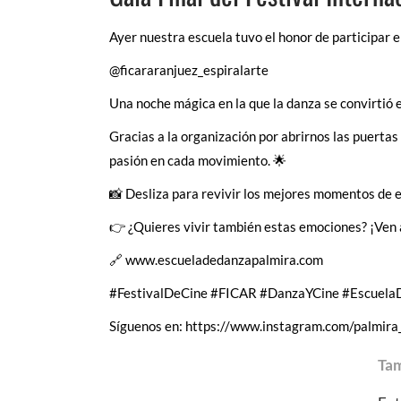
Ayer nuestra escuela tuvo el honor de participar en
@ficararanjuez_espiralarte
Una noche mágica en la que la danza se convirtió 
Gracias a la organización por abrirnos las puertas
pasión en cada movimiento. 🌟
📸 Desliza para revivir los mejores momentos de e
👉 ¿Quieres vivir también estas emociones? ¡Ven a
🔗 www.escueladedanzapalmira.com
#FestivalDeCine
#FICAR
#DanzaYCine
#Escuela
Síguenos en:
https://www.instagram.com/palmira
Tam