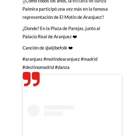
¡¡Como todos los años, la
escuela de danza
Palmira participó una vez más en la famosa
representación de El Motin de Aranjuez!!
¿Donde? En la Plaza de Parejas, junto al
Palacio Real de Aranjuez ❤️
Canción de
@aljibefolk
❤️
#aranjuez
#motindearanjuez
#madrid
#destinomadrid
#danza