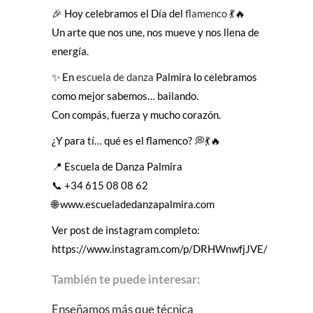
🎉 Hoy celebramos el Día del
flamenco
💃🔥
Un arte que nos une, nos mueve y nos llena de
energía.
✨ En
escuela de danza
Palmira lo celebramos
como mejor sabemos… bailando.
Con compás, fuerza y mucho corazón.
¿Y para tí… qué es el flamenco? 💭💃🔥
📍 Escuela de Danza Palmira
📞 +34 615 08 08 62
🌐 www.escueladedanzapalmira.com
Ver post de instagram completo:
https://www.instagram.com/p/DRHWnwfjJVE/
También te puede interesar:
Enseñamos más que técnica