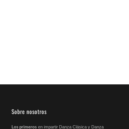
Escuela de Danza Palmira en Fitur por
Aranjuez ​
[embed]https://youtu.be/_sbw8AWtUbk[/embed]
Aranjuez es un lugar maravilloso y hermoso
que merece la pena ser conocido y vivido. Es
historia, es cultura, es arquitectura, es pintura,
es literatura, es música, es danza
LEER MÁS
Sobre nosotros
Los primeros
en impartir Danza Clásica y Danza