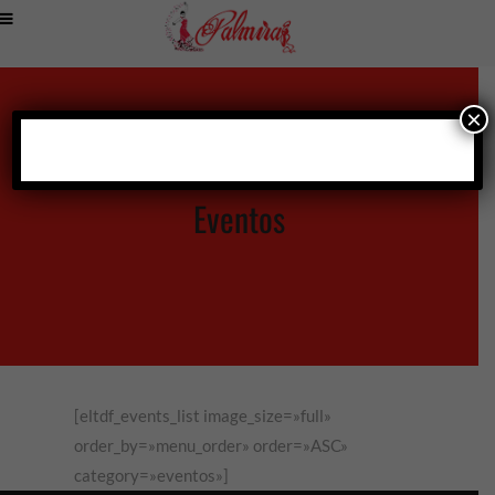
×
Eventos
[eltdf_events_list image_size=»full»
order_by=»menu_order» order=»ASC»
category=»eventos»]